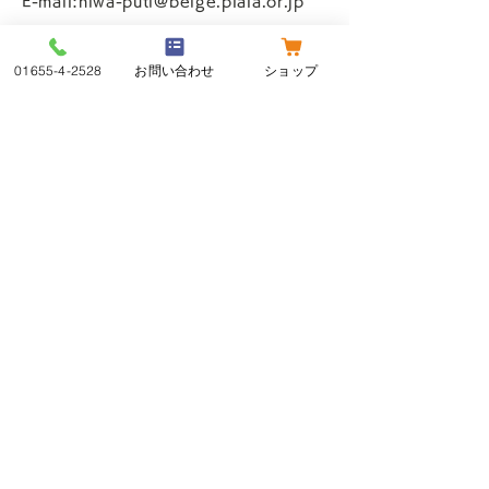
E-mail:niwa-puti@beige.plala.or.jp
第7条 免責
01655-4-2528
お問い合わせ
ショップ
1.弊社は、理由の如何を問わず本サイトの
サービス提供が遅延し、又は中断したこと
に起因してお客様又は第三者が被った被害
について、一切の責任を負わないものとし
ます。
2.弊社は、本サイトのサービスの利用を通
じて得た情報等の正確性、特定の目的への
適合性等について、一切の責任を負わない
ものとします。
3.弊社は、本サイトのサービスの利用を通
じて得た情報等に起因して損害が生じた場
合、一切の責任を負わないものとします。
4.本サイトを通じて提供される情報・サー
ビスに関し、お客様と他のお客様あるいは
第三者と紛争が生じた場合は、お客様は、
自己の費用と責任においてこれを解決する
ものとし、弊社に損害を与えないものとし