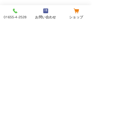
商品の配送について
01655-4-2528
お問い合わせ
ショップ
有限会社 丹羽商店
〒098-1203
北海道上川郡下川町共栄町134番地
[営業時間] 9:00 – 18:30
TEL :
01655-4-2528
FAX :
01655-4-2536
特定商取引法に基づく表記