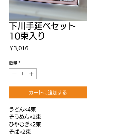
下川手延べセット
10束入り
価
￥3,016
格
数量
*
カートに追加する
うどん×4束
そうめん×2束
ひやむぎ×2束
そば×2束